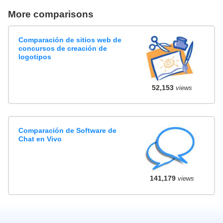
More comparisons
Comparación de sitios web de
concursos de creación de
logotipos
52,153
views
Comparación de Software de
Chat en Vivo
141,179
views