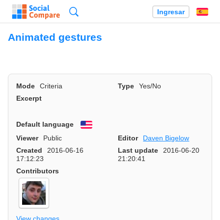
Búsqueda
Ingresar
Es
Animated gestures
Mode
Criteria
Type
Yes/No
Excerpt
Default language
English
Viewer
Public
Editor
Daven Bigelow
Created
2016-06-16
Last update
2016-06-20
17:12:23
21:20:41
Contributors
View changes