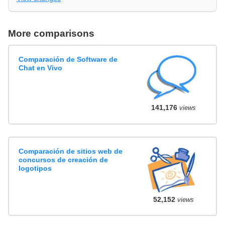
More comparisons
Comparación de Software de
Chat en Vivo
141,176
views
Comparación de sitios web de
concursos de creación de
logotipos
52,152
views