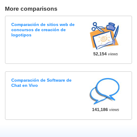
More comparisons
Comparación de sitios web de
concursos de creación de
logotipos
52,154
views
Comparación de Software de
Chat en Vivo
141,186
views