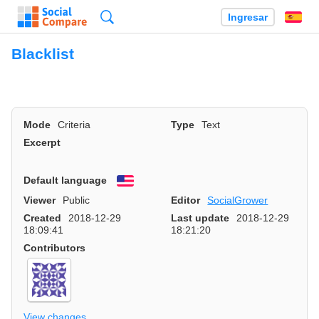
Búsqueda
Ingresar
Es
Blacklist
Mode
Criteria
Type
Text
Excerpt
Default language
English
Viewer
Public
Editor
SocialGrower
Created
2018-12-29
Last update
2018-12-29
18:09:41
18:21:20
Contributors
View changes