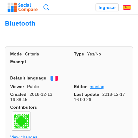
Búsqueda
Ingresar
Es
Bluetooth
Mode
Criteria
Type
Yes/No
Excerpt
Default language
Français
Viewer
Public
Editor
montag
Created
2018-12-13
Last update
2018-12-17
16:38:45
16:00:26
Contributors
View changes