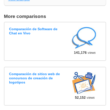
More comparisons
Comparación de Software de
Chat en Vivo
141,176
views
Comparación de sitios web de
concursos de creación de
logotipos
52,152
views