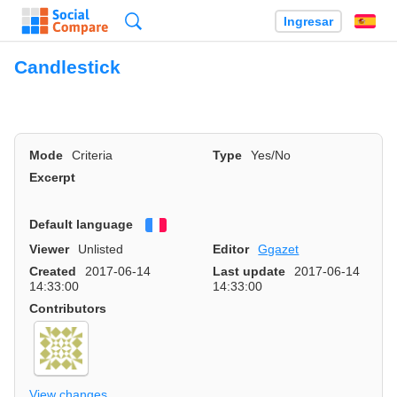
Búsqueda
Ingresar
Es
Candlestick
Mode
Criteria
Type
Yes/No
Excerpt
Default language
Français
Viewer
Unlisted
Editor
Ggazet
Created
2017-06-14
Last update
2017-06-14
14:33:00
14:33:00
Contributors
View changes