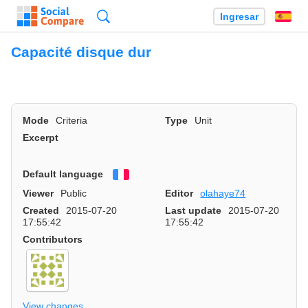
Búsqueda
Ingresar
Es
Capacité disque dur
Mode
Criteria
Type
Unit
Excerpt
Default language
Français
Viewer
Public
Editor
olahaye74
Created
2015-07-20
Last update
2015-07-20
17:55:42
17:55:42
Contributors
View changes