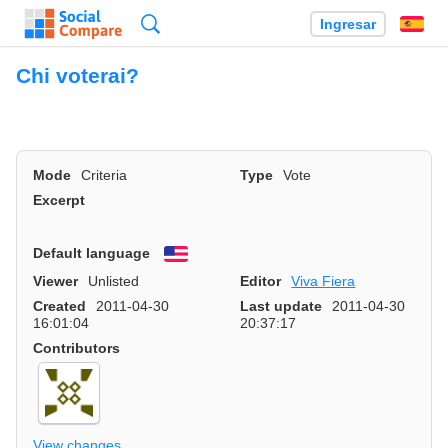
Búsqueda
Ingresar
Es
Chi voterai?
Mode
Criteria
Type
Vote
Excerpt
Default language
English
Viewer
Unlisted
Editor
Viva Fiera
Created
2011-04-30
Last update
2011-04-30
16:01:04
20:37:17
Contributors
View changes