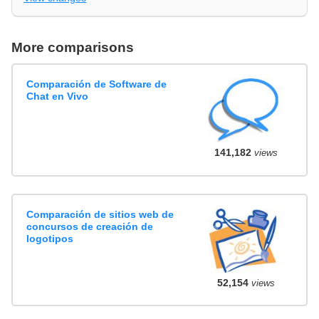
More comparisons
Comparación de Software de
Chat en Vivo
141,182
views
Comparación de sitios web de
concursos de creación de
logotipos
52,154
views