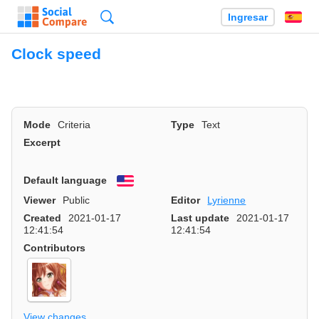
Búsqueda
Ingresar
Es
Clock speed
Mode
Criteria
Type
Text
Excerpt
Default language
English
Viewer
Public
Editor
Lyrienne
Created
2021-01-17
Last update
2021-01-17
12:41:54
12:41:54
Contributors
View changes