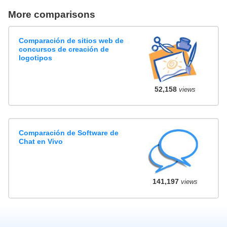
More comparisons
Comparación de sitios web de
concursos de creación de
logotipos
52,158
views
Comparación de Software de
Chat en Vivo
141,197
views