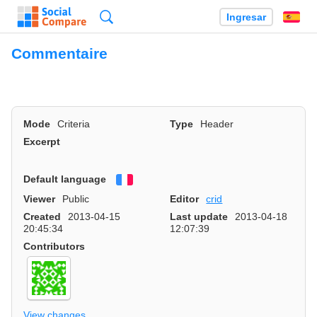
Búsqueda
Ingresar
Es
Commentaire
Mode
Criteria
Type
Header
Excerpt
Default language
Français
Viewer
Public
Editor
crid
Created
2013-04-15
Last update
2013-04-18
20:45:34
12:07:39
Contributors
View changes