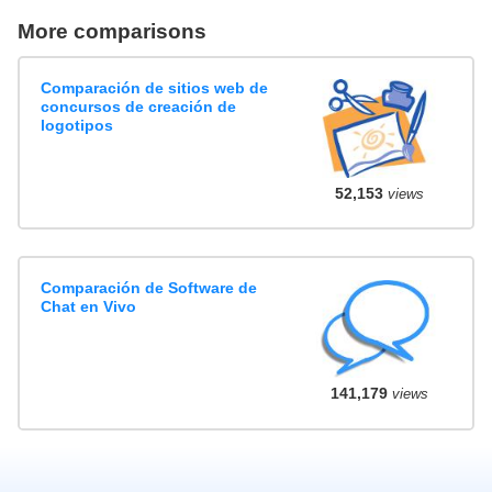
More comparisons
Comparación de sitios web de
concursos de creación de
logotipos
52,153
views
Comparación de Software de
Chat en Vivo
141,179
views