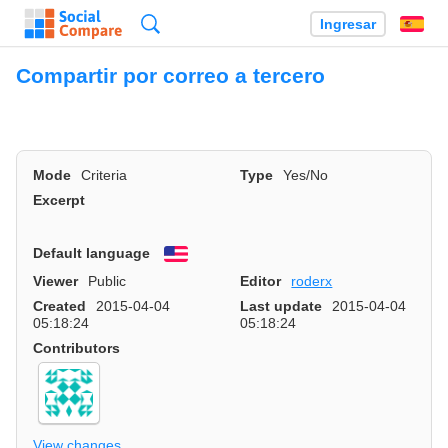
Búsqueda
Ingresar
Es
Compartir por correo a tercero
Mode
Criteria
Type
Yes/No
Excerpt
Default language
English
Viewer
Public
Editor
roderx
Created
2015-04-04
Last update
2015-04-04
05:18:24
05:18:24
Contributors
View changes