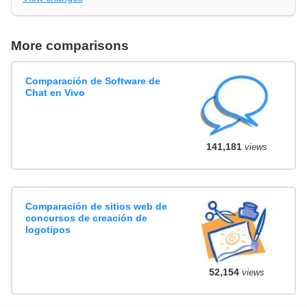
More comparisons
Comparación de Software de
Chat en Vivo
141,181
views
Comparación de sitios web de
concursos de creación de
logotipos
52,154
views