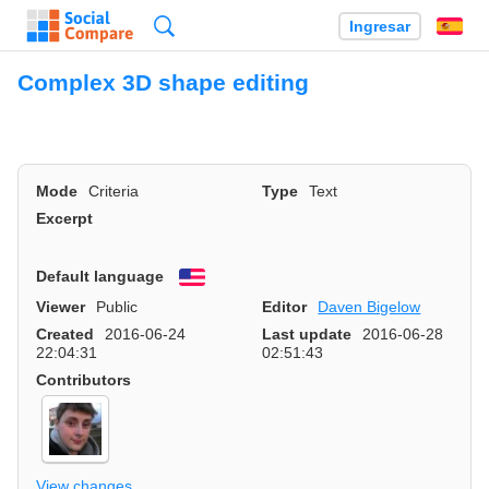
Búsqueda
Ingresar
Es
Complex 3D shape editing
Mode
Criteria
Type
Text
Excerpt
Default language
English
Viewer
Public
Editor
Daven Bigelow
Created
2016-06-24
Last update
2016-06-28
22:04:31
02:51:43
Contributors
View changes