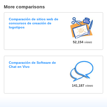
More comparisons
Comparación de sitios web de
concursos de creación de
logotipos
52,154
views
Comparación de Software de
Chat en Vivo
141,187
views