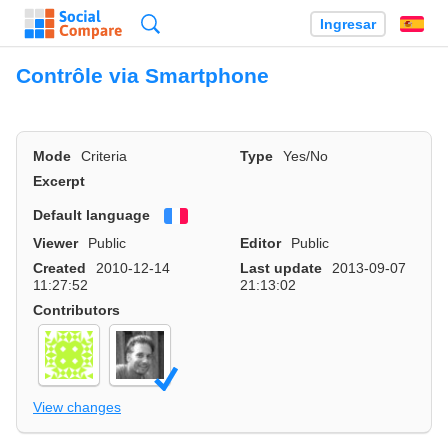
Búsqueda
Ingresar
Es
Contrôle via Smartphone
Mode
Criteria
Type
Yes/No
Excerpt
Default language
Français
Viewer
Public
Editor
Public
Created
2010-12-14
Last update
2013-09-07
11:27:52
21:13:02
Contributors
View changes