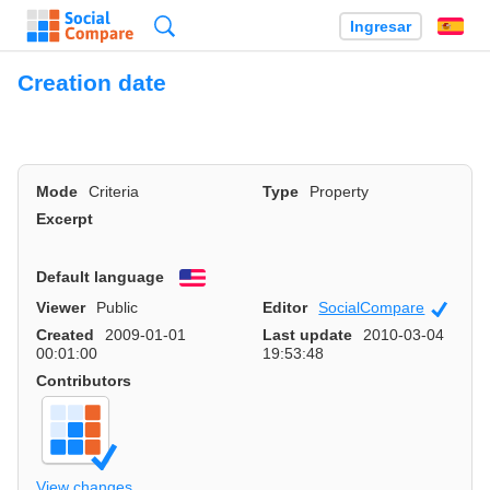
Búsqueda
Ingresar
Es
Creation date
Mode
Criteria
Type
Property
Excerpt
Default language
English
Viewer
Public
Editor
SocialCompare
Officia
Created
2009-01-01
Last update
2010-03-04
00:01:00
19:53:48
Contributors
View changes