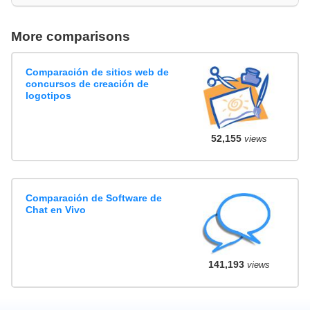
More comparisons
Comparación de sitios web de
concursos de creación de
logotipos
52,155
views
Comparación de Software de
Chat en Vivo
141,193
views