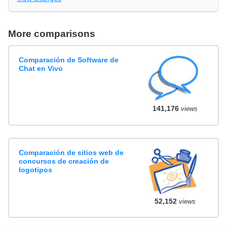
More comparisons
Comparación de Software de
Chat en Vivo
141,176
views
Comparación de sitios web de
concursos de creación de
logotipos
52,152
views