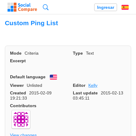
Búsqueda
Ingresar
Es
Custom Ping List
Mode
Criteria
Type
Text
Excerpt
Default language
English
Viewer
Unlisted
Editor
Kelly
Created
2015-02-09
Last update
2015-02-13
19:21:33
03:45:11
Contributors
View changes