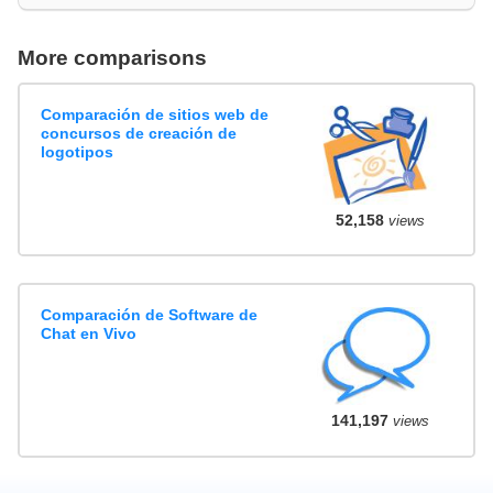
More comparisons
Comparación de sitios web de
concursos de creación de
logotipos
52,158
views
Comparación de Software de
Chat en Vivo
141,197
views