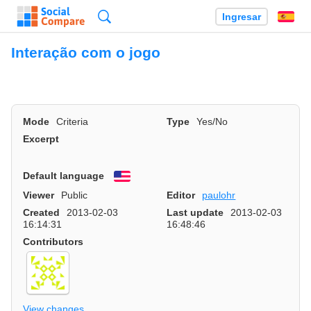
Búsqueda
Ingresar
Es
Interação com o jogo
Mode
Criteria
Type
Yes/No
Excerpt
Default language
English
Viewer
Public
Editor
paulohr
Created
2013-02-03
Last update
2013-02-03
16:14:31
16:48:46
Contributors
View changes