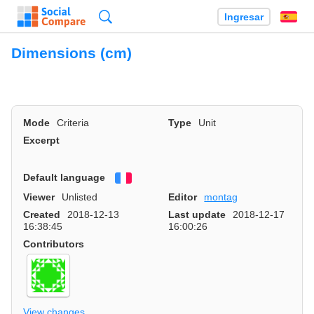
Búsqueda
Ingresar
Es
Dimensions (cm)
Mode
Criteria
Type
Unit
Excerpt
Default language
Français
Viewer
Unlisted
Editor
montag
Created
2018-12-13
Last update
2018-12-17
16:38:45
16:00:26
Contributors
View changes