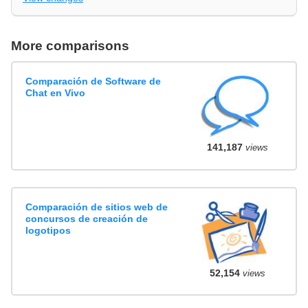
More comparisons
Comparación de Software de
Chat en Vivo
141,187
views
Comparación de sitios web de
concursos de creación de
logotipos
52,154
views