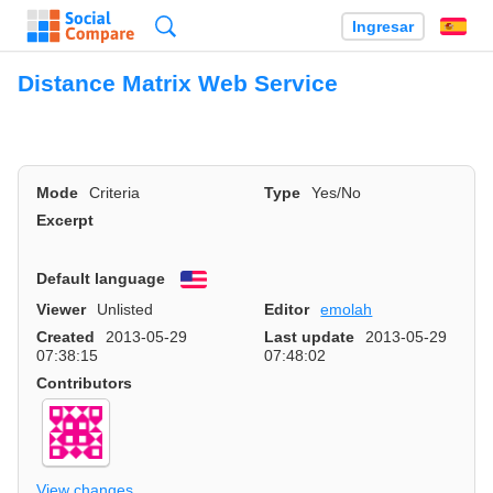
Búsqueda
Ingresar
Es
Distance Matrix Web Service
Mode
Criteria
Type
Yes/No
Excerpt
Default language
English
Viewer
Unlisted
Editor
emolah
Created
2013-05-29
Last update
2013-05-29
07:38:15
07:48:02
Contributors
View changes