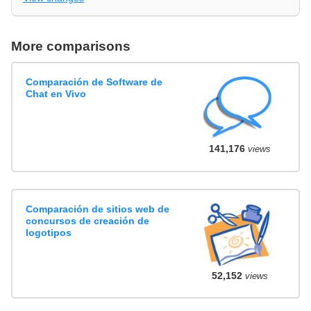
More comparisons
Comparación de Software de
Chat en Vivo
141,176
views
Comparación de sitios web de
concursos de creación de
logotipos
52,152
views