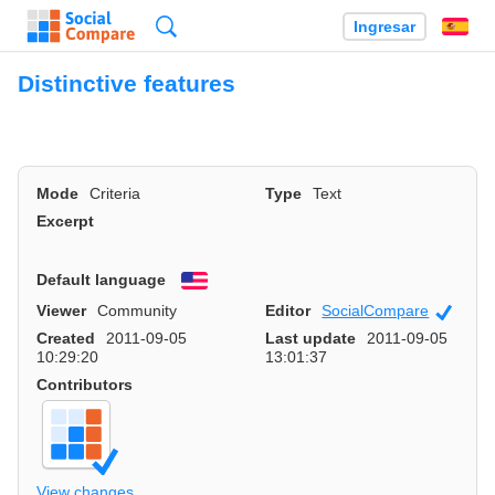
Búsqueda
Ingresar
Es
Distinctive features
Mode
Criteria
Type
Text
Excerpt
Default language
English
Viewer
Community
Editor
SocialCompare
Officia
Created
2011-09-05
Last update
2011-09-05
10:29:20
13:01:37
Contributors
View changes