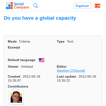
Búsqueda
Ingresar
Es
Do you have a global capacity
Mode
Criteria
Type
Text
Excerpt
Default language
English
Viewer
Unlisted
Editor
Stephen O'Donnell
Created
2012-06-18
Last update
2012-06-18
15:35:07
15:35:22
Contributors