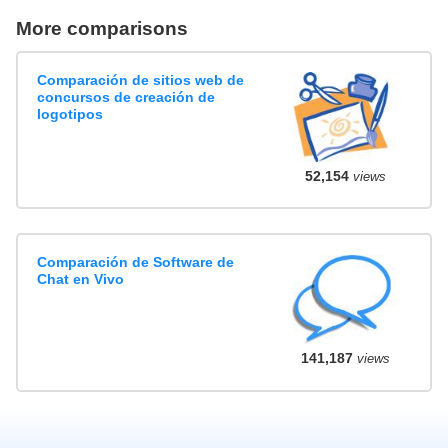
More comparisons
Comparación de sitios web de
concursos de creación de
logotipos
52,154
views
Comparación de Software de
Chat en Vivo
141,187
views