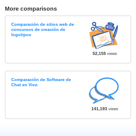
More comparisons
Comparación de sitios web de
concursos de creación de
logotipos
52,155
views
Comparación de Software de
Chat en Vivo
141,193
views