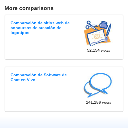
More comparisons
Comparación de sitios web de
concursos de creación de
logotipos
52,154
views
Comparación de Software de
Chat en Vivo
141,186
views