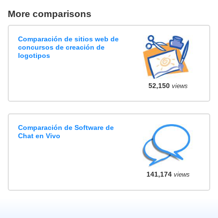
More comparisons
Comparación de sitios web de
concursos de creación de
logotipos
52,150
views
Comparación de Software de
Chat en Vivo
141,174
views