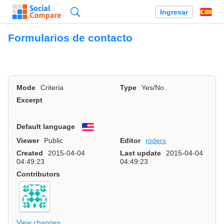
Búsqueda
Ingresar
Es
Formularios de contacto
Mode
Criteria
Type
Yes/No
Excerpt
Default language
English
Viewer
Public
Editor
roderx
Created
2015-04-04
Last update
2015-04-04
04:49:23
04:49:23
Contributors
View changes