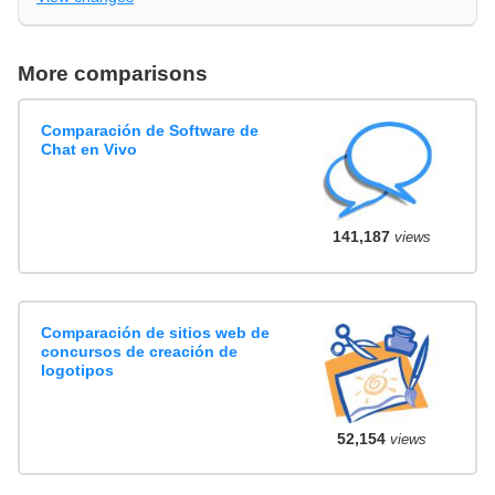
More comparisons
Comparación de Software de
Chat en Vivo
141,187
views
Comparación de sitios web de
concursos de creación de
logotipos
52,154
views