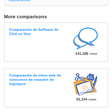
More comparisons
Comparación de Software de
Chat en Vivo
141,186
views
Comparación de sitios web de
concursos de creación de
logotipos
52,154
views