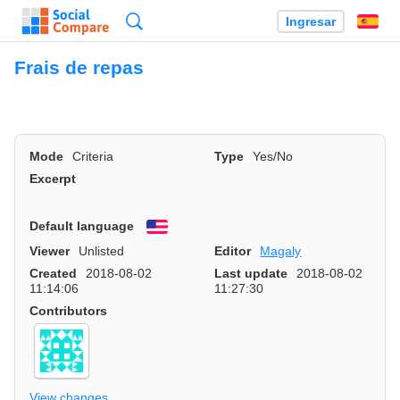
Búsqueda
Ingresar
Es
Frais de repas
Mode
Criteria
Type
Yes/No
Excerpt
Default language
English
Viewer
Unlisted
Editor
Magaly
Created
2018-08-02
Last update
2018-08-02
11:14:06
11:27:30
Contributors
View changes