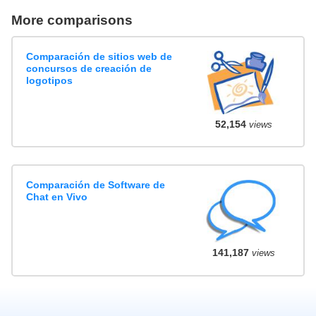
More comparisons
Comparación de sitios web de
concursos de creación de
logotipos
52,154
views
Comparación de Software de
Chat en Vivo
141,187
views