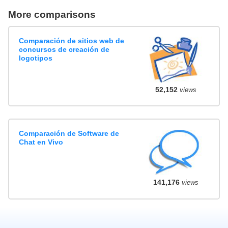
More comparisons
Comparación de sitios web de
concursos de creación de
logotipos
52,152
views
Comparación de Software de
Chat en Vivo
141,176
views