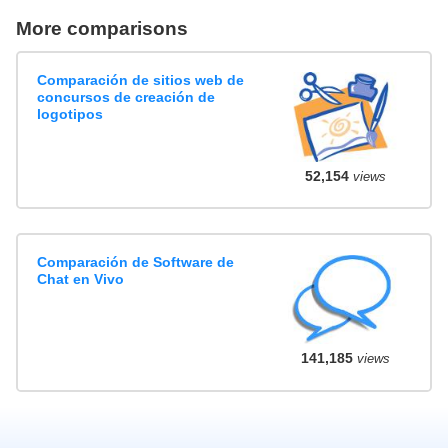
More comparisons
Comparación de sitios web de
concursos de creación de
logotipos
52,154
views
Comparación de Software de
Chat en Vivo
141,185
views