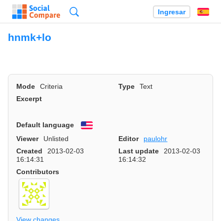
Búsqueda
Ingresar
Es
hnmk+lo
Mode
Criteria
Type
Text
Excerpt
Default language
English
Viewer
Unlisted
Editor
paulohr
Created
2013-02-03
Last update
2013-02-03
16:14:31
16:14:32
Contributors
View changes