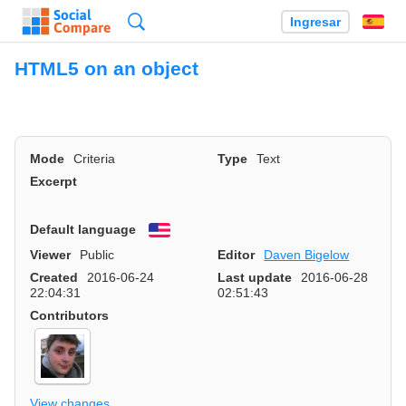
Búsqueda
Ingresar
Es
HTML5 on an object
Mode
Criteria
Type
Text
Excerpt
Default language
English
Viewer
Public
Editor
Daven Bigelow
Created
2016-06-24
Last update
2016-06-28
22:04:31
02:51:43
Contributors
View changes