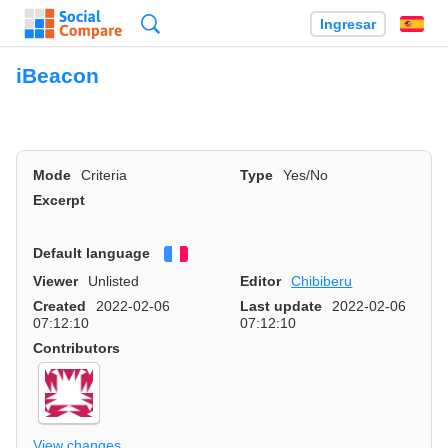
Búsqueda
Ingresar
Es
iBeacon
Mode
Criteria
Type
Yes/No
Excerpt
Default language
Français
Viewer
Unlisted
Editor
Chibiberu
Created
2022-02-06
Last update
2022-02-06
07:12:10
07:12:10
Contributors
View changes