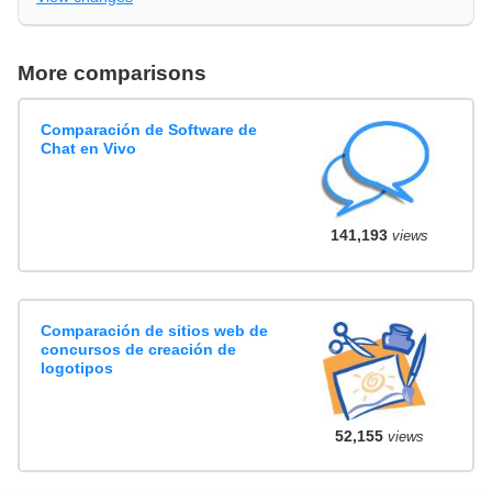
More comparisons
Comparación de Software de
Chat en Vivo
141,193
views
Comparación de sitios web de
concursos de creación de
logotipos
52,155
views