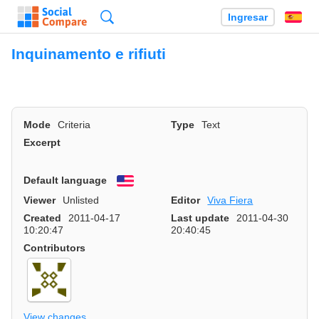
Búsqueda
Ingresar
Es
Inquinamento e rifiuti
Mode
Criteria
Type
Text
Excerpt
Default language
English
Viewer
Unlisted
Editor
Viva Fiera
Created
2011-04-17
Last update
2011-04-30
10:20:47
20:40:45
Contributors
View changes