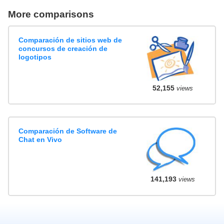
More comparisons
Comparación de sitios web de
concursos de creación de
logotipos
52,155
views
Comparación de Software de
Chat en Vivo
141,193
views