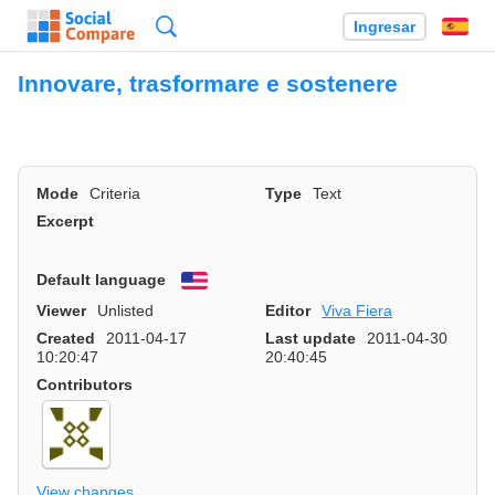
Búsqueda
Ingresar
Es
Innovare, trasformare e sostenere
Mode
Criteria
Type
Text
Excerpt
Default language
English
Viewer
Unlisted
Editor
Viva Fiera
Created
2011-04-17
Last update
2011-04-30
10:20:47
20:40:45
Contributors
View changes