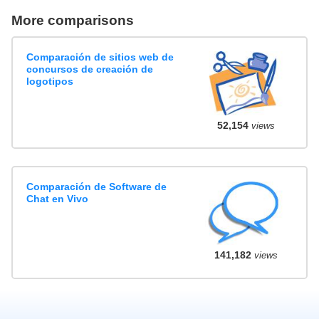
More comparisons
Comparación de sitios web de
concursos de creación de
logotipos
52,154
views
Comparación de Software de
Chat en Vivo
141,182
views