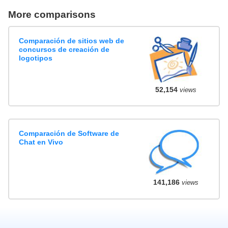
More comparisons
Comparación de sitios web de
concursos de creación de
logotipos
52,154
views
Comparación de Software de
Chat en Vivo
141,186
views