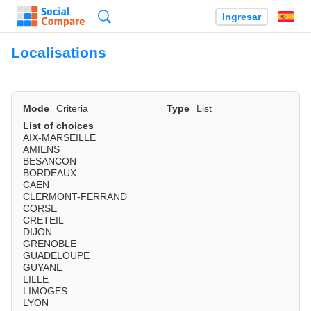
Búsqueda
Ingresar
Es
Localisations
Mode
Criteria
Type
List
List of choices
AIX-MARSEILLE
AMIENS
BESANCON
BORDEAUX
CAEN
CLERMONT-FERRAND
CORSE
CRETEIL
DIJON
GRENOBLE
GUADELOUPE
GUYANE
LILLE
LIMOGES
LYON