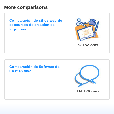
More comparisons
Comparación de sitios web de
concursos de creación de
logotipos
52,152
views
Comparación de Software de
Chat en Vivo
141,176
views