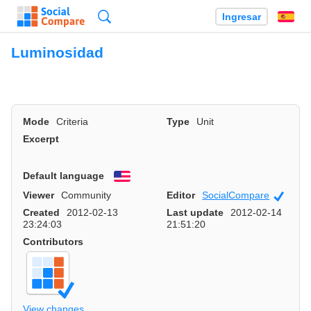
Búsqueda
Ingresar
Es
Luminosidad
Mode
Criteria
Type
Unit
Excerpt
Default language
English
Viewer
Community
Editor
SocialCompare
Officia
Created
2012-02-13
Last update
2012-02-14
23:24:03
21:51:20
Contributors
View changes