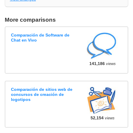
More comparisons
Comparación de Software de
Chat en Vivo
141,186
views
Comparación de sitios web de
concursos de creación de
logotipos
52,154
views