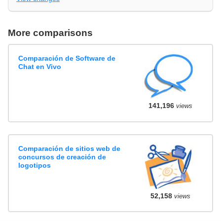
More comparisons
Comparación de Software de
Chat en Vivo
141,196
views
Comparación de sitios web de
concursos de creación de
logotipos
52,158
views