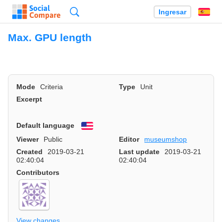
Búsqueda
Ingresar
Es
Max. GPU length
Mode
Criteria
Type
Unit
Excerpt
Default language
English
Viewer
Public
Editor
museumshop
Created
2019-03-21
Last update
2019-03-21
02:40:04
02:40:04
Contributors
View changes