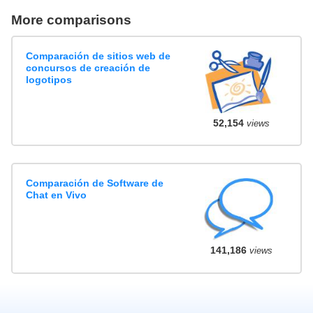
More comparisons
Comparación de sitios web de
concursos de creación de
logotipos
52,154
views
Comparación de Software de
Chat en Vivo
141,186
views