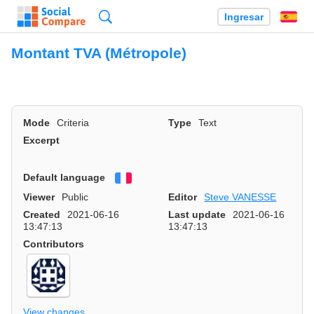
Búsqueda
Ingresar
Es
Montant TVA (Métropole)
Mode
Criteria
Type
Text
Excerpt
Default language
Français
Viewer
Public
Editor
Steve VANESSE
Created
2021-06-16
Last update
2021-06-16
13:47:13
13:47:13
Contributors
View changes