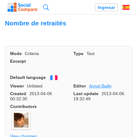
Búsqueda
Ingresar
Es
Nombre de retraités
Mode
Criteria
Type
Text
Excerpt
Default language
Français
Viewer
Unlisted
Editor
Armel Bailly
Created
2013-04-06
Last update
2013-04-06
00:32:30
19:32:49
Contributors
View changes