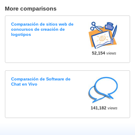
More comparisons
Comparación de sitios web de
concursos de creación de
logotipos
52,154
views
Comparación de Software de
Chat en Vivo
141,182
views